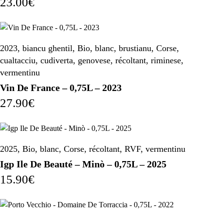
23.00
€
2023
,
biancu ghentil
,
Bio
,
blanc
,
brustianu
,
Corse
,
cualtacciu
,
cudiverta
,
genovese
,
récoltant
,
riminese
,
vermentinu
Vin De France – 0,75L – 2023
27.90
€
2025
,
Bio
,
blanc
,
Corse
,
récoltant
,
RVF
,
vermentinu
Igp Ile De Beauté – Minò – 0,75L – 2025
15.90
€