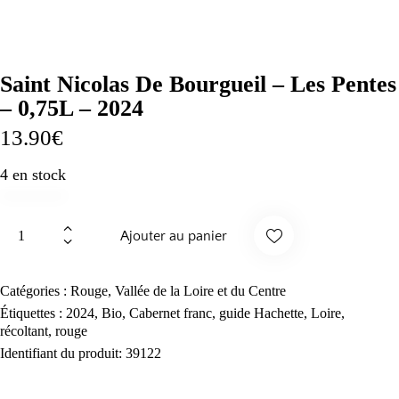
Saint Nicolas De Bourgueil – Les Pentes
– 0,75L – 2024
13.90
€
4 en stock
quantité
Ajouter au panier
de
Saint
Suppr
Nicolas
Catégories :
Rouge
,
Vallée de la Loire et du Centre
De
Étiquettes :
2024
,
Bio
,
Cabernet franc
,
guide Hachette
,
Loire
,
imer
récoltant
,
rouge
Bourgueil
Identifiant du produit:
39122
-
des
Les
Pentes