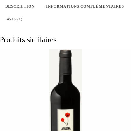
favori
-
DESCRIPTION
INFORMATIONS COMPLÉMENTAIRES
0,75L
s
AVIS (0)
-
2024
Produits similaires