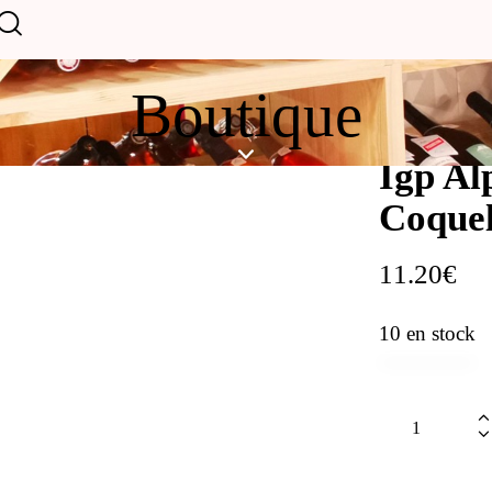
Boutique
Igp Al
Coquel
11.20
€
10 en stock
quantité
de
Igp