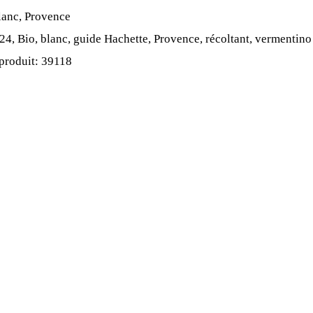
lanc
,
Provence
mer des
24
,
Bio
,
blanc
,
guide Hachette
,
Provence
,
récoltant
,
vermentino
 produit:
39118
favoris