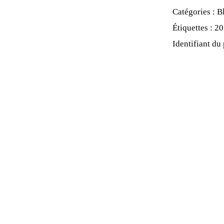
Alpes
Catégories :
B
De
Étiquettes :
20
Haute
Identifiant du
Provence
-
Les
Coquelicots
-
0,75L
-
2024