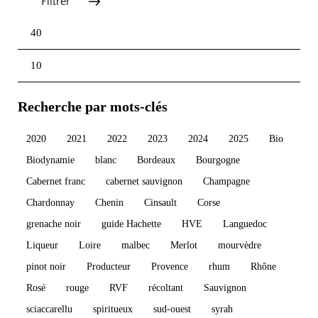
Filtrer
Prix
Prix
Recherche par mots-clés
min
max
2020
2021
2022
2023
2024
2025
Bio
Biodynamie
blanc
Bordeaux
Bourgogne
Cabernet franc
cabernet sauvignon
Champagne
Chardonnay
Chenin
Cinsault
Corse
grenache noir
guide Hachette
HVE
Languedoc
Liqueur
Loire
malbec
Merlot
mourvèdre
pinot noir
Producteur
Provence
rhum
Rhône
Rosé
rouge
RVF
récoltant
Sauvignon
sciaccarellu
spiritueux
sud-ouest
syrah