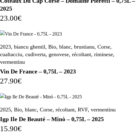
Coteaux Du Cap Corse – Domaine Pieretti – 0,75L –
2025
23.00
€
2023
,
biancu ghentil
,
Bio
,
blanc
,
brustianu
,
Corse
,
cualtacciu
,
cudiverta
,
genovese
,
récoltant
,
riminese
,
vermentinu
Vin De France – 0,75L – 2023
27.90
€
2025
,
Bio
,
blanc
,
Corse
,
récoltant
,
RVF
,
vermentinu
Igp Ile De Beauté – Minò – 0,75L – 2025
15.90
€