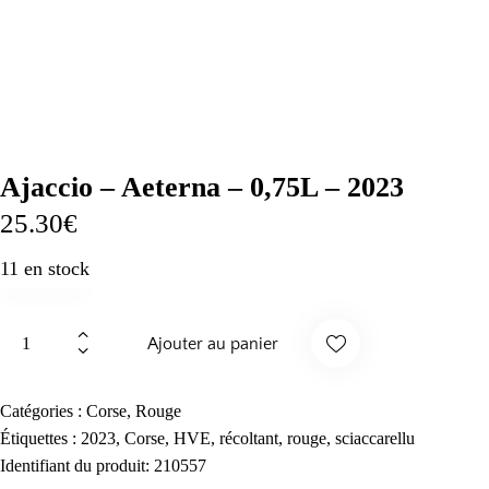
Ajaccio – Aeterna – 0,75L – 2023
25.30
€
11 en stock
quantité
Ajouter au panier
de
Ajaccio
Suppr
-
Catégories :
Corse
,
Rouge
Aeterna
Étiquettes :
2023
,
Corse
,
HVE
,
récoltant
,
rouge
,
sciaccarellu
imer
-
Identifiant du produit:
210557
0,75L