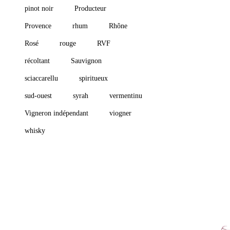
pinot noir
Producteur
Provence
rhum
Rhône
Rosé
rouge
RVF
récoltant
Sauvignon
sciaccarellu
spiritueux
sud-ouest
syrah
vermentinu
Vigneron indépendant
viogner
whisky