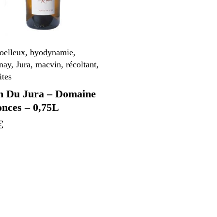
oelleux
,
byodynamie
,
nay
,
Jura
,
macvin
,
récoltant
,
ites
n Du Jura – Domaine
nces – 0,75L
€