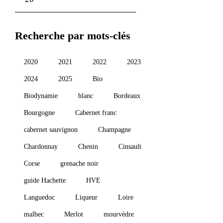
Prix
Prix
min
max
Recherche par mots-clés
2020
2021
2022
2023
2024
2025
Bio
Biodynamie
blanc
Bordeaux
Bourgogne
Cabernet franc
cabernet sauvignon
Champagne
Chardonnay
Chenin
Cinsault
Corse
grenache noir
guide Hachette
HVE
Languedoc
Liqueur
Loire
malbec
Merlot
mourvèdre