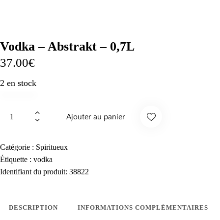
Vodka – Abstrakt – 0,7L
37.00
€
2 en stock
quantité
Ajouter au panier
de
Vodka
Suppr
-
Catégorie :
Spiritueux
Abstrakt
Étiquette :
vodka
imer
-
Identifiant du produit:
38822
0,7L
des
DESCRIPTION
INFORMATIONS COMPLÉMENTAIRES
favori