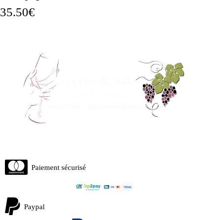
35.50
€
Paiement sécurisé
Paypal