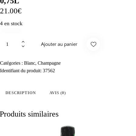
0,75L
21.00
€
4 en stock
quantité
Ajouter au panier
de
Champagne
Suppr
Brut
Catégories :
Blanc
,
Champagne
-
Identifiant du produit:
37562
imer
Comtesse
Danielle
des
-
DESCRIPTION
AVIS (0)
0,75L
favori
Produits similaires
s