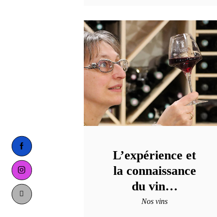
facebook-
L’expérience et
1
la connaissance
instagram
du vin…
tik-
Nos vins
tok